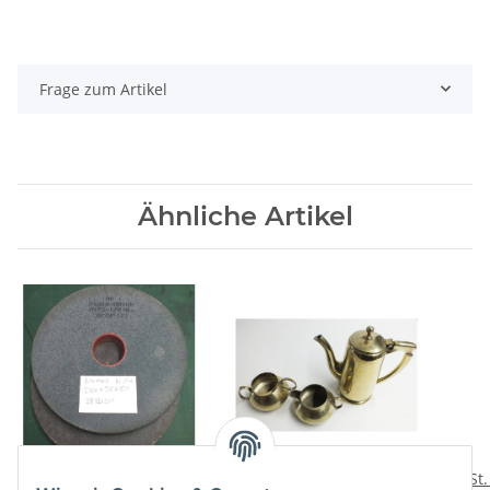
Frage zum Artikel
Ähnliche Artikel
1 St. Schleifscheibe 250
Kaffee/Tee Set Kanne,
1 St