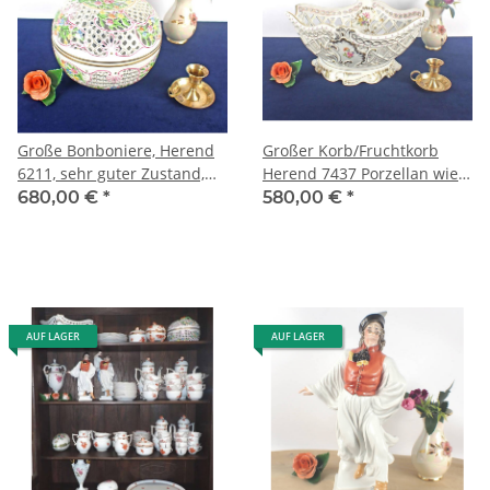
Große Bonboniere, Herend
Großer Korb/Fruchtkorb
6211, sehr guter Zustand,
Herend 7437 Porzellan wie
Durchbruch Deckeldose Ø
neu rares Einzelstück
680,00 €
*
580,00 €
*
19 cm
AUF LAGER
AUF LAGER