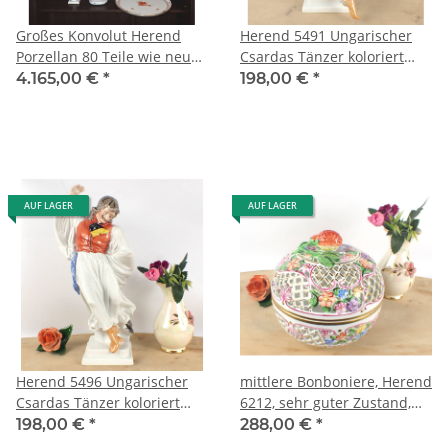
Großes Konvolut Herend
Herend 5491 Ungarischer
Porzellan 80 Teile wie neu
Csardas Tänzer koloriert
rare Einzelstücke
Top Zustand ca 60er Jahre
4.165,00 €
*
198,00 €
*
29 cm
AUF LAGER
AUF LAGER
Herend 5496 Ungarischer
mittlere Bonboniere, Herend
Csardas Tänzer koloriert
6212, sehr guter Zustand,
Top Zustand ca 60er Jahre
Durchbruch Deckeldose
198,00 €
*
288,00 €
*
29 cm
15cm