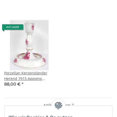
AUF LAGER
Porzellan Kerzenständer
Herend 7915 Apponyi
purpur 15 cm hoch w. neu
88,00 €
*
Handpainted
Artikel 1 - 7 von 7