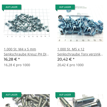
AUF LAGER
AUF LAGER
1.000 St. M4 x 5 mm
1.000 St. M5 x 12
Senkschraube Kreuz PH DIN
Senkschraube Torx verzinkt
965 4.8 verzinkt Lagerauflös.
4.8 DIN 965 Lagerauflösung
16,28 €
*
20,42 €
*
S428
S078
16,28 € pro 1000
20,42 € pro 1000
AUF LAGER
AUF LAGER