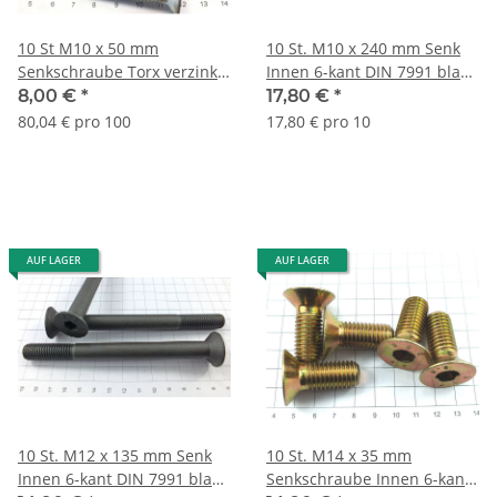
10 St M10 x 50 mm
10 St. M10 x 240 mm Senk
Senkschraube Torx verzinkt
Innen 6-kant DIN 7991 blank
8.8 DIN 7991 Lagerauflösung
Schraube Lagerauflös. S221
8,00 €
*
17,80 €
*
S133-10
80,04 € pro 100
17,80 € pro 10
AUF LAGER
AUF LAGER
10 St. M12 x 135 mm Senk
10 St. M14 x 35 mm
Innen 6-kant DIN 7991 blank
Senkschraube Innen 6-kant