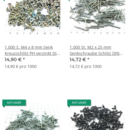
1.000 S. M4 x 8 mm Senk
1.000 St. M2 x 25 mm
Kreuzschlitz PH verzinkt DIN
Senkschraube Schlitz DIN
7500 Lagerauflösung S180
963 verzinkt Lagerauflösung
14,90 €
*
14,72 €
*
S296
14,90 € pro 1000
14,72 € pro 1000
AUF LAGER
AUF LAGER