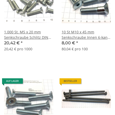
1.000 St. M5 x 20 mm
10 St M10 x 45 mm
Senkschraube Schlitz DIN
Senkschraube Innen 6-kant
963 verzinkt Lagerauflösung
10.9 DIN 7991
20,42 €
*
8,00 €
*
S155
Lagerauflösung S122-10
20,42 € pro 1000
80,04 € pro 100
AUF LAGER
BESTSELLER