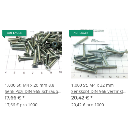
AUF LAGER
AUF LAGER
1.000 St. M4 x 20 mm 8.8
1.000 St. M4 x 32 mm
Senk Pozi DIN 965 Schraube
Senkkopf DIN 966 verzinkt
verzinkt Lagerauflösung
Kreuzschl. PH
17,66 €
*
20,42 €
*
S173
Lagerauflösung S098
17,66 € pro 1000
20,42 € pro 1000