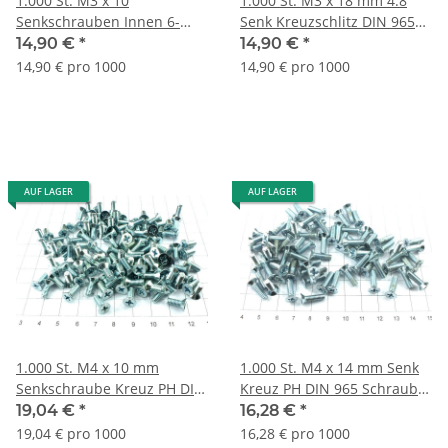
1.000 St. M3 x 10
1.000 St. M3 x 18 mm 4.8
Senkschrauben Innen 6-
Senk Kreuzschlitz DIN 965
kant verz. 8.8 DIN 7991
Schraube verzinkt S267
14,90 €
*
14,90 €
*
Lageraufl. S396
14,90 € pro 1000
14,90 € pro 1000
AUF LAGER
AUF LAGER
1.000 St. M4 x 10 mm
1.000 St. M4 x 14 mm Senk
Senkschraube Kreuz PH DIN
Kreuz PH DIN 965 Schraube
965 4.8 verzi Lagerauflösung
verzinkt Lagerauflösung
19,04 €
*
16,28 €
*
S367
S350
19,04 € pro 1000
16,28 € pro 1000