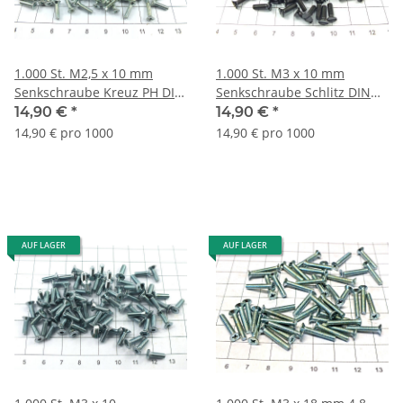
1.000 St. M2,5 x 10 mm
1.000 St. M3 x 10 mm
Senkschraube Kreuz PH DIN
Senkschraube Schlitz DIN
965 verz. Lagerauflösung
963 schwarz Lagerauflösung
14,90 €
*
14,90 €
*
S384
S423
14,90 € pro 1000
14,90 € pro 1000
AUF LAGER
AUF LAGER