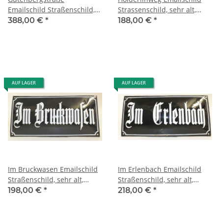
Emailschild Straßenschild,
Strassenschild, sehr alt,
sehr alt, gewölbt, enamel
gewölbt, street sign enamel
388,00 €
*
188,00 €
*
street sign
AUF LAGER
AUF LAGER
Im Bruckwasen Emailschild
Im Erlenbach Emailschild
Straßenschild, sehr alt,
Straßenschild, sehr alt,
gewölbt, enamel street sign
gewölbt, enamel street sign
198,00 €
*
218,00 €
*