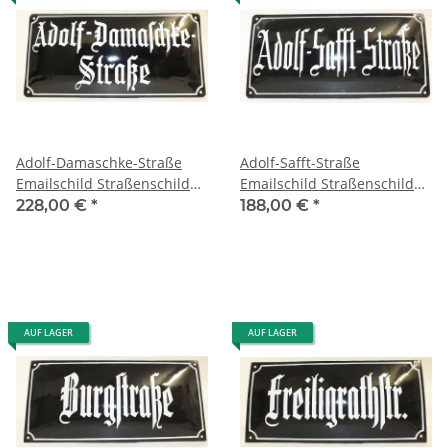
Adolf-Damaschke-Straße
Adolf-Safft-Straße
Emailschild Straßenschild
Emailschild Straßenschild
sehr alt, enamel street sign
sehr alt,gewölbt enamel
228,00 €
*
188,00 €
*
street sign
AUF LAGER
AUF LAGER