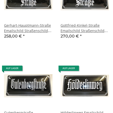
Gerhart-Hauptmann-Straße
Gottfried-Kinkel-Straße
Emailschild Straßenschild,
Emailschild Straßenschild,
sehr alt gewölbt enamel
sehr alt, gewölbt, Fraktur
258,00 €
*
270,00 €
*
sign
AUF LAGER
AUF LAGER
Gutenbergstraße
Hölderlinweg Emailschild