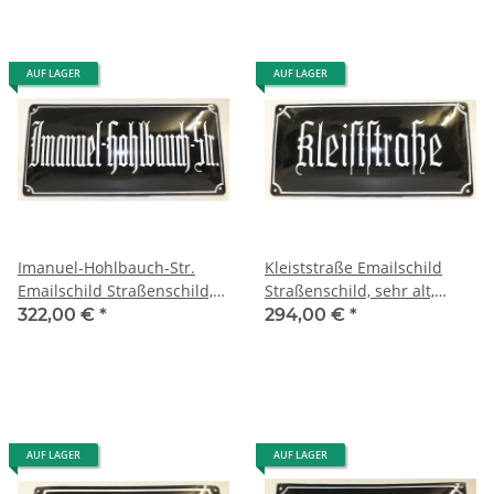
AUF LAGER
AUF LAGER
Imanuel-Hohlbauch-Str.
Kleiststraße Emailschild
Emailschild Straßenschild,
Straßenschild, sehr alt,
sehr alt, gewölbt enamel
gewölbt, enamel street sign
322,00 €
*
294,00 €
*
AUF LAGER
AUF LAGER