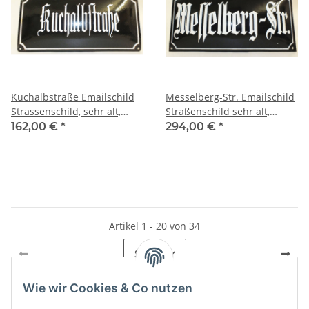
Kuchalbstraße Emailschild
Messelberg-Str. Emailschild
Strassenschild, sehr alt,
Straßenschild sehr alt,
gewölbt enamel street sign
gewölbt, enamel street sign
162,00 €
*
294,00 €
*
Artikel 1 - 20 von 34
Seite
1
Wie wir Cookies & Co nutzen