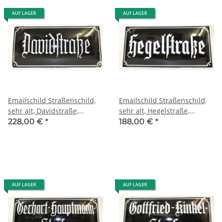
AUF LAGER
AUF LAGER
Emailschild Straßenschild,
Emailschild Straßenschild,
sehr alt, Davidstraße,
sehr alt, Hegelstraße,
gewölbt, street sign enamel
gewölbt, street sign enamel
228,00 €
*
188,00 €
*
AUF LAGER
AUF LAGER