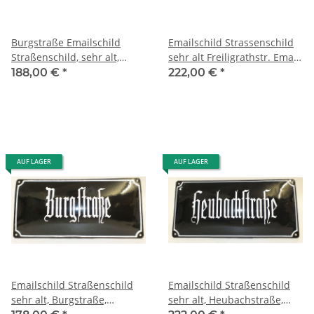
Burgstraße Emailschild
Emailschild Strassenschild
Straßenschild, sehr alt,
sehr alt Freiligrathstr. Email,
Email, gewölbt, Fraktur
gewölbt, enamel sign
188,00 €
*
222,00 €
*
AUF LAGER
AUF LAGER
Emailschild Straßenschild
Emailschild Straßenschild
sehr alt, Burgstraße,
sehr alt, Heubachstraße,