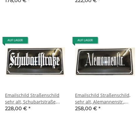
gewölbt, street sign enamel
gewölbt, street sign enamel
178,00 €
*
222,00 €
*
AUF LAGER
AUF LAGER
Emailschild Straßenschild
Emailschild Straßenschild,
sehr alt, Schubartstraße,
sehr alt, Alemannenstr.,
gewölbt, enamel street sign
gewölbt, street sign, enamel
228,00 €
*
258,00 €
*