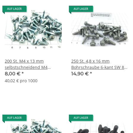
AUF LAGER
AUF LAGER
200 St. M4 x 13 mm
250 St. 4,8 x 16 mm
selbstschneidend M4
Bohrschraube 6-kant SW 8
Gewinde Schrauben
DIN 7504 Geomet
8,00 €
*
14,90 €
*
Lagerauflösung S021-200
Lagerauflösung S087
40,02 € pro 1000
AUF LAGER
AUF LAGER