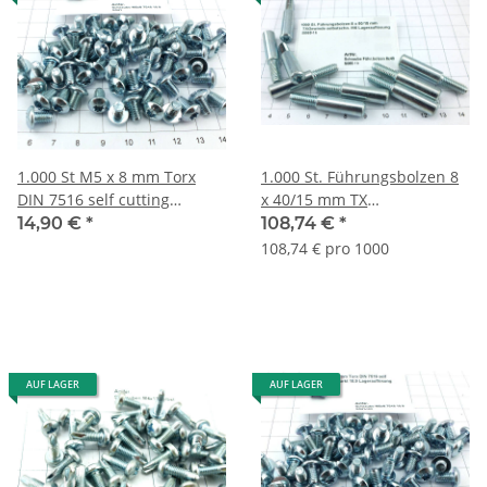
1.000 St M5 x 8 mm Torx
1.000 St. Führungsbolzen 8
DIN 7516 self cutting
x 40/15 mm TX
ungemarkt 10.9
selbstfurchend M6
14,90 €
*
108,74 €
*
Lagerauflösung S041
Lagerauflös. S065-1k
108,74 € pro 1000
AUF LAGER
AUF LAGER