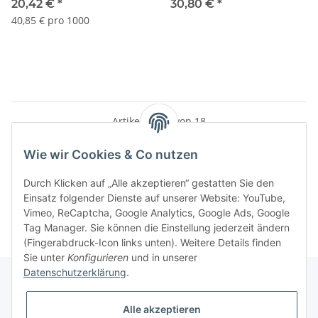
gewindefurchend
gewindefurchend
20,42 €
*
30,80 €
*
Lagerauflös. S247
Lagerauflös. S002
40,85 € pro 1000
Artikel 1 - 18 von 18
Wie wir Cookies & Co nutzen
Durch Klicken auf „Alle akzeptieren“ gestatten Sie den
Kategorien
Einsatz folgender Dienste auf unserer Website: YouTube,
Vimeo, ReCaptcha, Google Analytics, Google Ads, Google
Tag Manager. Sie können die Einstellung jederzeit ändern
(Fingerabdruck-Icon links unten). Weitere Details finden
Sie unter
Konfigurieren
und in unserer
Datenschutzerklärung
.
Gesetzliche Informationen
Alle akzeptieren