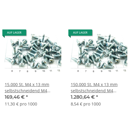
AUF LAGER
AUF LAGER
15.000 St. M4 x 13 mm
150.000 St. M4 x 13 mm
selbstschneidend M4
selbstschneidend M4
Gewinde Schrauben
Gewinde Posten
169,46 €
*
1.280,64 €
*
Lagerauflösung S031
Wiederverkauf S031x10
11,30 € pro 1000
8,54 € pro 1000