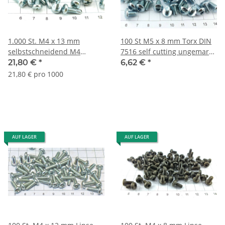
1.000 St. M4 x 13 mm
100 St M5 x 8 mm Torx DIN
selbstschneidend M4
7516 self cutting ungemarkt
Gewinde Schrauben
10.9 Lagerauflös. S041-100
21,80 €
*
6,62 €
*
Lagerauflösung S021
21,80 € pro 1000
AUF LAGER
AUF LAGER