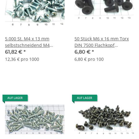
5.000 St. M4 x 13 mm
50 Stück M6 x 16 mm Torx
selbstschneidend M4
DIN 7500 Flachkopf
Gewinde Schrauben
gewindefurchend Lageraufl.
61,82 €
*
6,80 €
*
Lagerauflösung S022
S002-50
12,36 € pro 1000
6,80 € pro 100
AUF LAGER
AUF LAGER