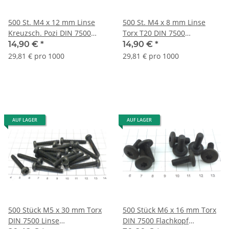
500 St. M4 x 12 mm Linse
500 St. M4 x 8 mm Linse
Kreuzsch. Pozi DIN 7500
Torx T20 DIN 7500
gewindefurchend Lageraufl.
gewindefurchend
14,90 €
*
14,90 €
*
S258
Lagerauflös. S325
29,81 € pro 1000
29,81 € pro 1000
AUF LAGER
AUF LAGER
500 Stück M5 x 30 mm Torx
500 Stück M6 x 16 mm Torx
DIN 7500 Linse
DIN 7500 Flachkopf