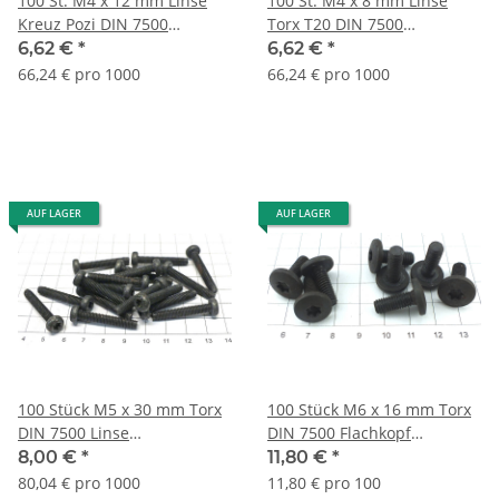
100 St. M4 x 12 mm Linse
100 St. M4 x 8 mm Linse
Kreuz Pozi DIN 7500
Torx T20 DIN 7500
gewindefurchend Lageraufl.
gewindefurchend
6,62 €
*
6,62 €
*
S258-100
Lagerauflös. S325-100
66,24 € pro 1000
66,24 € pro 1000
AUF LAGER
AUF LAGER
100 Stück M5 x 30 mm Torx
100 Stück M6 x 16 mm Torx
DIN 7500 Linse
DIN 7500 Flachkopf
gewindefurchend
gewindefurchend Lageraufl.
8,00 €
*
11,80 €
*
Lagerauflös. S247-100
S002-100
80,04 € pro 1000
11,80 € pro 100