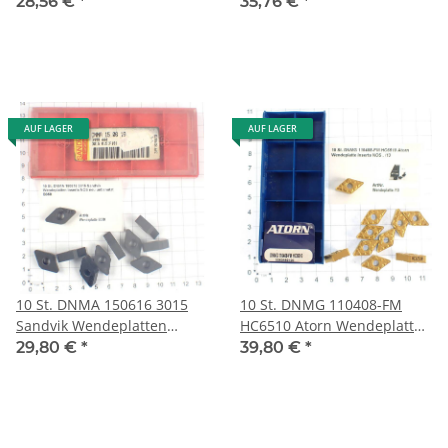
Wendeplatte Insert . B046
Wendeplatten NOS neu
28,56 €
*
35,76 €
*
unbenutzt W165
AUF LAGER
AUF LAGER
10 St. DNMA 150616 3015
10 St. DNMG 110408-FM
Sandvik Wendeplatten
HC6510 Atorn Wendeplatte
Inserts NOS neu unbenutzt
Inserts NOS unbenutzt /13
29,80 €
*
39,80 €
*
B358