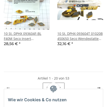
10 St. DPHX 093604F-BL
10 St. DPHX 093604T 01020B
F40M Seco Insert
450650 Seco Wendeplatte
Wendeplatte NOS neu
Inserts NOS neu . W37
28,56 €
*
32,16 €
*
unbenutzt WP190
Artikel 1 - 20 von 53
Seite
1
Wie wir Cookies & Co nutzen