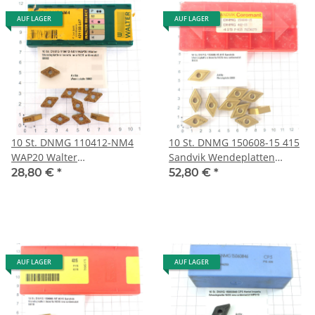
AUF LAGER
AUF LAGER
10 St. DNMG 110412-NM4
10 St. DNMG 150608-15 415
WAP20 Walter
Sandvik Wendeplatten
Wendeplatten Inserts neu
Inserts NOS neu unbenutzt
28,80 €
*
52,80 €
*
NOS unbenutzt B862
B606
AUF LAGER
AUF LAGER