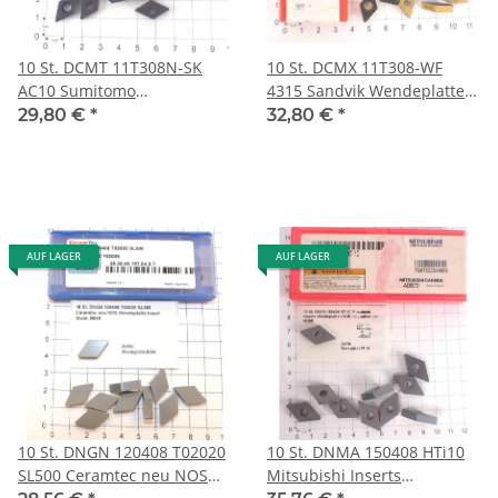
10 St. DCMT 11T308N-SK
10 St. DCMX 11T308-WF
AC10 Sumitomo
4315 Sandvik Wendeplatten
Wendeplatten Inserts NOS
Inserts NOS neu unbenutzt
29,80 €
*
32,80 €
*
neu unbenutzt B603
B682
AUF LAGER
AUF LAGER
10 St. DNGN 120408 T02020
10 St. DNMA 150408 HTi10
SL500 Ceramtec neu NOS
Mitsubishi Inserts