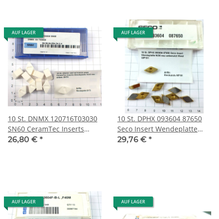
AUF LAGER
AUF LAGER
10 St. DNMX 120716T03030
10 St. DPHX 093604 87650
SN60 CeramTec Inserts
Seco Insert Wendeplatte
Wendeplatte NOS neu
NOS neu unbenutzt WP191
26,80 €
*
29,76 €
*
unben. B173
AUF LAGER
AUF LAGER