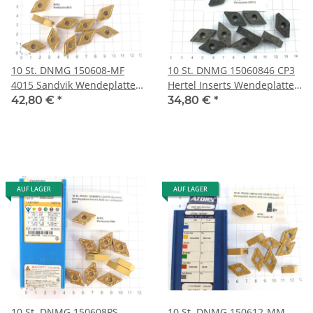
10 St. DNMG 150608-MF
10 St. DNMG 15060846 CP3
4015 Sandvik Wendeplatten
Hertel Inserts Wendeplatte
Inserts NOS neu unbenutzt
NOS neu unbenutzt WP313
42,80 €
*
34,80 €
*
B610
AUF LAGER
AUF LAGER
10 St. DNMG 150608PS
10 St. DNMG 150612-MM