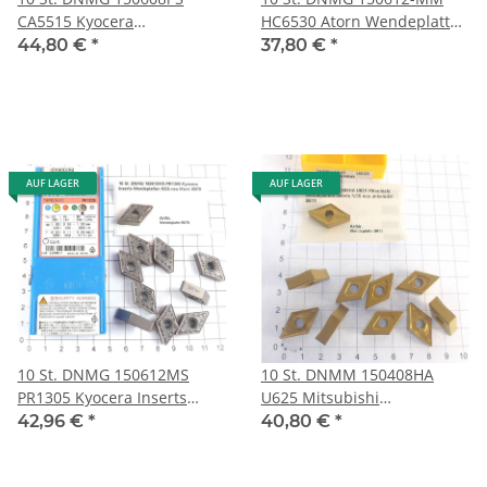
CA5515 Kyocera
HC6530 Atorn Wendeplatte
Wendeplatten Inserts NOS
Inserts NOS neu unbenutzt
44,80 €
*
37,80 €
*
neu unbenutzt B694
/21
AUF LAGER
AUF LAGER
10 St. DNMG 150612MS
10 St. DNMM 150408HA
PR1305 Kyocera Inserts
U625 Mitsubishi
Wendeplatten NOS neu .
Wendeplatten Inserts NOS
42,96 €
*
40,80 €
*
B078
neu unbenutzt B811