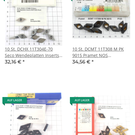
10 St. DCHX 11T304E-70
10 St. DCMT 11T308 M PK
Seco Wendeplatten Inserts
9015 Pramet NOS
WSP NOS . B058
Wendeplatte Inserts . P132
32,16 €
*
34,56 €
*
AUF LAGER
AUF LAGER