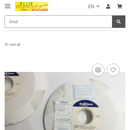
EN
51 mm Ø