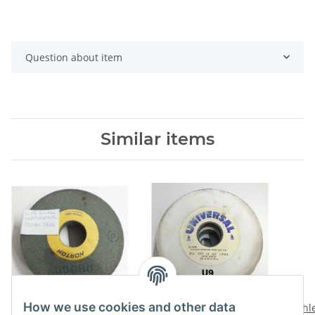
Question about item
Similar items
How we use cookies and other data
1 St. Schleifscheibe
Schleifscheibe Universal
Schl