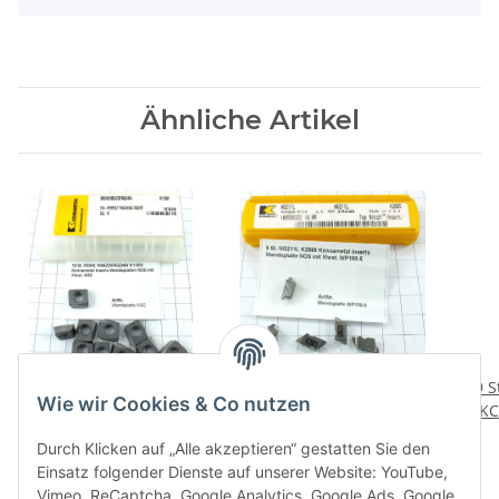
Ähnliche Artikel
10 St. MDHX
5 St. NG211L K2885
9 
Wie wir Cookies & Co nutzen
1004ZDFRGD4W K110M
Kennametal Inserts
KC
Kennametal Inserts
Wendeplatte NOS .
Ins
46,56 €
*
22,56 €
*
Durch Klicken auf „Alle akzeptieren“ gestatten Sie den
Wendeplatten NOS .
WP150-5
Einsatz folgender Dienste auf unserer Website: YouTube,
W92
Vimeo, ReCaptcha, Google Analytics, Google Ads, Google