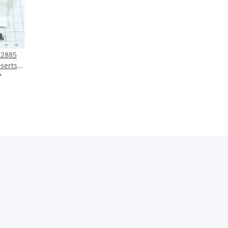
K2885
serts
OS .
*