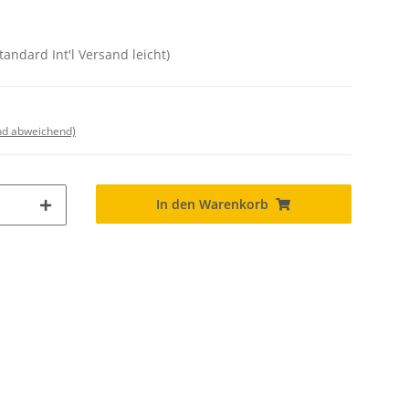
tandard Int'l Versand leicht)
nd abweichend)
In den Warenkorb