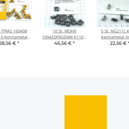
. TPMG 160408
10 St. MDHX
5 St. NG211L 
10 Kennametal
1004ZDFRGD4W K110M
Kennametal In
ts Wendeplatten
Kennametal Inserts
Wendeplatte N
28,56 €
*
46,56 €
*
22,56 €
NOS . neu /370-9
Wendeplatten NOS .
WP150-5
W92