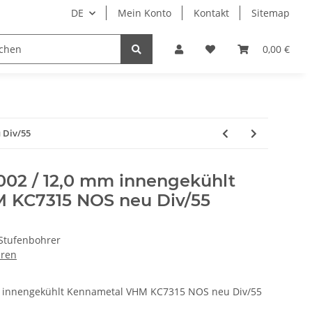
DE
Mein Konto
Kontakt
Sitemap
ge
Maschinenbau
Papier–Karton–Folien
0,00 €
 Div/55
002 / 12,0 mm innengekühlt
 KC7315 NOS neu Div/55
Stufenbohrer
hren
m innengekühlt Kennametal VHM KC7315 NOS neu Div/55