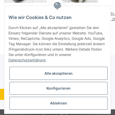
10 St. TP-CS 09 60° R K10
8 St. VP-CS 08 1,5 Steig.
1 St
Wie wir Cookies & Co nutzen
Graf Wendeplatte Insers
R K10F TIN Graf
x 2
NOS neu . W84
Wendeplatte Inserts
L7V
29,76 €
*
29,76 €
*
Durch Klicken auf „Alle akzeptieren“ gestatten Sie den
NOS . W86
Einsatz folgender Dienste auf unserer Website: YouTube,
Vimeo, ReCaptcha, Google Analytics, Google Ads, Google
Tag Manager. Sie können die Einstellung jederzeit ändern
(Fingerabdruck-Icon links unten). Weitere Details finden
Sie unter
Konfigurieren
und in unserer
Datenschutzerklärung
.
Gesetzliche Informationen
Alle akzeptieren
Konfigurieren
Widerrufsbutton
* Alle Preise inkl. gesetzlicher USt., zzgl.
Versand
Ablehnen