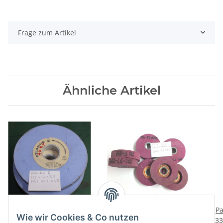
Frage zum Artikel
Ähnliche Artikel
1 St. Schleifscheibe
1 St. Schleifscheibe
Pa
Wie wir Cookies & Co nutzen
Atlantic 225 x 20 x 51
90/47 x 20/9 x 20 mm
33