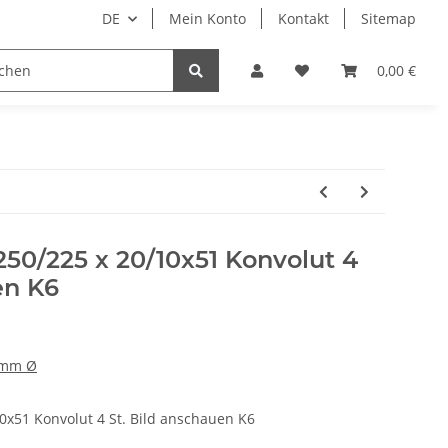
DE
Mein Konto
Kontakt
Sitemap
ge
Maschinenbau
Papier–Karton–Folien
0,00 €
250/225 x 20/10x51 Konvolut 4
en K6
 mm Ø
0x51 Konvolut 4 St. Bild anschauen K6