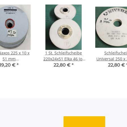
Naxos 225 x 10 x
1 St. Schleifscheibe
Schleifsche
51 mm
220x24x51 Elka 46 Jot
Universal 250 x 
ifscheibe120 M
Form siehe Bild
mm WA120 MGV
19,20 €
*
22,80 €
*
22,80 €
59/2 unbenutzt
Preis/St.
siehe Bild €/
NOS N3