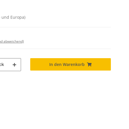
D und Europa)
nd abweichend)
In den Warenkorb
ck