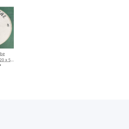
ibe
20 x 51
 MRAA
*
St U1