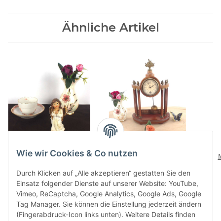
Ähnliche Artikel
zuckersüßer betender
formschöne Portaluhr
Wie wir Cookies & Co nutzen
Engel farbig, gold silber
Säulenuhr Pfeilkreuz
dekoriert 9 cm hoch
Holz Messing
vers
1,40 €
*
288,00 €
*
Durch Klicken auf „Alle akzeptieren“ gestatten Sie den
funktionsfähig 30cm
43 c
Einsatz folgender Dienste auf unserer Website: YouTube,
hoch
Vimeo, ReCaptcha, Google Analytics, Google Ads, Google
Tag Manager. Sie können die Einstellung jederzeit ändern
(Fingerabdruck-Icon links unten). Weitere Details finden