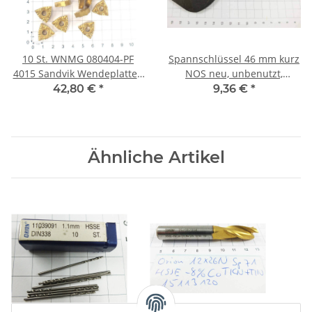
10 St. WNMG 080404-PF
Spannschlüssel 46 mm kurz
4015 Sandvik Wendeplatten
NOS neu, unbenutzt,
Inserts NOS neu unbenutzt
165mm lang 5 mm dick
42,80 €
*
9,36 €
*
B605
Ähnliche Artikel