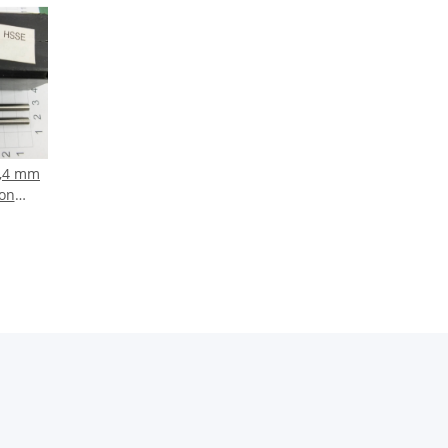
5,4 mm
ion
 338,
er,
g