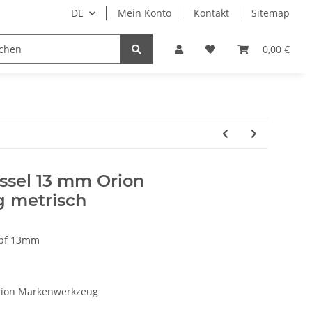
DE
Mein Konto
Kontakt
Sitemap
ge
Maschinenbau
Papier–Karton–Folien
0,00 €
ssel 13 mm Orion
 metrisch
opf 13mm
rion Markenwerkzeug