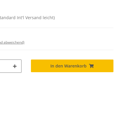
tandard Int'l Versand leicht)
nd abweichend)
In den Warenkorb