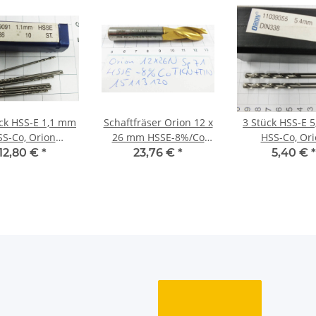
ck HSS-E 1,1 mm
Schaftfräser Orion 12 x
3 Stück HSS-E 
S-Co, Orion
26 mm HSSE-8%/Co
HSS-Co, Or
9091 DIN 338,
TICN + TIN 15113120
11039355 DIN
12,80 €
*
23,76 €
*
5,40 €
*
rkenbohrer,
neu NOS
Markenbohr
Rechnung
Rechnun