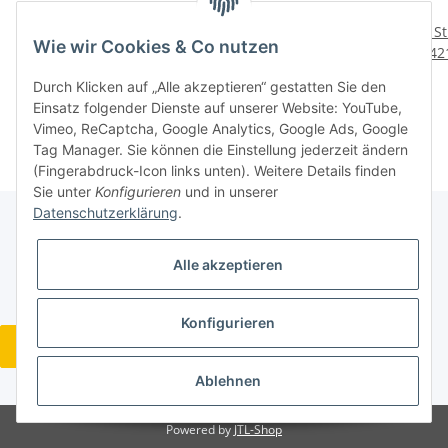
Klemmhalter PRGCR
7 St. L170.5-852
5 S
Wie wir Cookies & Co nutzen
4040S 25 Sandvik 250
Unterlage Sandvik NOS
42
mm lang gebraucht 3,02
Wendeplatte Inserts .
Wen
21,36 €
*
22,56 €
*
Durch Klicken auf „Alle akzeptieren“ gestatten Sie den
kg DS13
P120-7
Einsatz folgender Dienste auf unserer Website: YouTube,
Vimeo, ReCaptcha, Google Analytics, Google Ads, Google
Tag Manager. Sie können die Einstellung jederzeit ändern
(Fingerabdruck-Icon links unten). Weitere Details finden
Sie unter
Konfigurieren
und in unserer
Datenschutzerklärung
.
Gesetzliche Informationen
Alle akzeptieren
Konfigurieren
Widerrufsbutton
* Alle Preise inkl. gesetzlicher USt., zzgl.
Versand
Ablehnen
Powered by
JTL-Shop