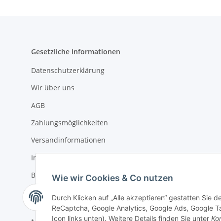
Gesetzliche Informationen
Datenschutzerklärung
Wir über uns
AGB
Zahlungsmöglichkeiten
Versandinformationen
Impressum
Batteriegesetzhinweise
Wie wir Cookies & Co nutzen
Widerrufsrecht
Durch Klicken auf „Alle akzeptieren“ gestatten Sie 
ReCaptcha, Google Analytics, Google Ads, Google Ta
Icon links unten). Weitere Details finden Sie unter
Kon
* Alle Preise inkl. gesetzlicher USt., zzgl.
Versand