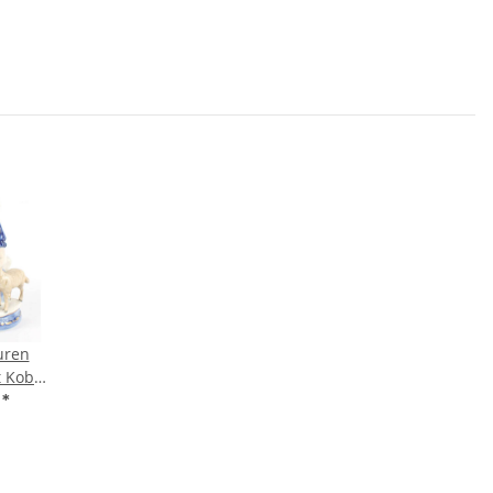
uren
 Kobalt
stand
€
*
Schaf