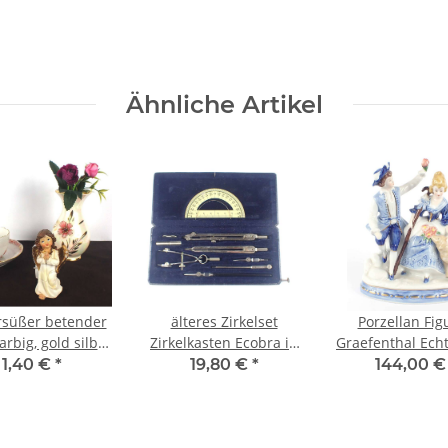
Ähnliche Artikel
rsüßer betender
älteres Zirkelset
Porzellan Fig
arbig, gold silber
Zirkelkasten Ecobra in
Graefenthal Echt
riert 9 cm hoch
Schatulle umfangreich
sehr guter Zu
1,40 €
*
19,80 €
*
144,00 
Schäferpaar 