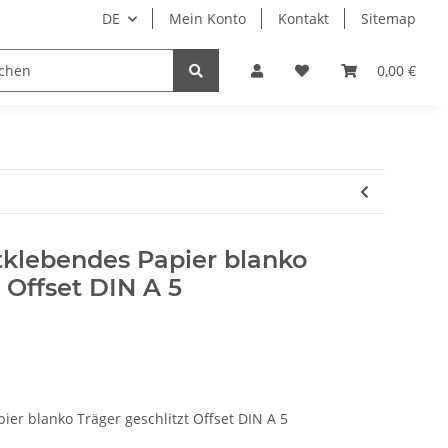
DE
Mein Konto
Kontakt
Sitemap
ge
Maschinenbau
Papier–Karton–Folien
0,00 €
tklebendes Papier blanko
 Offset DIN A 5
ier blanko Träger geschlitzt Offset DIN A 5