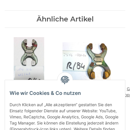
Ähnliche Artikel
Grenzrachenlehre
Grenzrachenlehre 25
G
Wie wir Cookies & Co nutzen
doppels. 14 mm CSE
mm doppels. 25f5
dop
14k6 +12/+1 gebraucht
-33/-20 gebraucht
-3
11,76 €
*
14,16 €
*
Durch Klicken auf „Alle akzeptieren“ gestatten Sie den
Rachenlehre R/42
Rachenlehre R/84
Einsatz folgender Dienste auf unserer Website: YouTube,
Vimeo, ReCaptcha, Google Analytics, Google Ads, Google
Tag Manager. Sie können die Einstellung jederzeit ändern
(Fingerabdruck-Icon links unten). Weitere Details finden