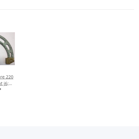
re 220
 j6;
ler CSE
*
 R/10