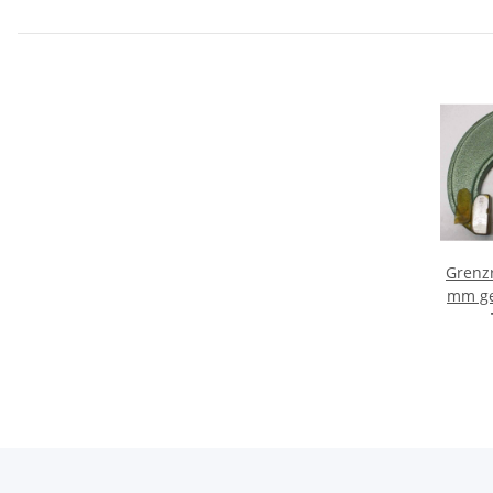
Grenz
mm ge
0/-35
Rac