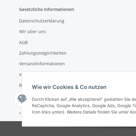
Gesetzliche Informationen
Datenschutzerklärung
Wir über uns
AGB
Zahlungsmöglichkeiten
Versandinformationen
Impressum
Batteriegesetzhinweise
Wie wir Cookies & Co nutzen
Widerrufsrecht
Durch Klicken auf „Alle akzeptieren“ gestatten Sie 
ReCaptcha, Google Analytics, Google Ads, Google Ta
Icon links unten). Weitere Details finden Sie unter
Kon
* Alle Preise inkl. gesetzlicher USt., zzgl.
Versand