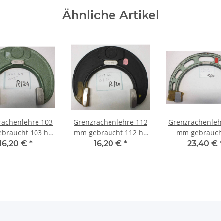
Ähnliche Artikel
rachenlehre 103
Grenzrachenlehre 112
Grenzrachenleh
braucht 103 h7
mm gebraucht 112 h6
mm gebraucht
 Hersteller CSE
0/-22 Hersteller CSE
+16/-13 Herstel
16,20 €
*
16,20 €
*
23,40 €
henlehre R/24
Rachenlehre R/20
Rachenlehret