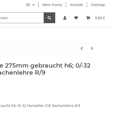
DE
Mein Konto
Kontakt
Sitemap
ge
Maschinenbau
Papier–Karton–Folien
0,00 €
e 275mm gebraucht h6; 0/-32
achenlehre R/9
ucht h6; 0/-32 Hersteller CSE Rachenlehre R/9