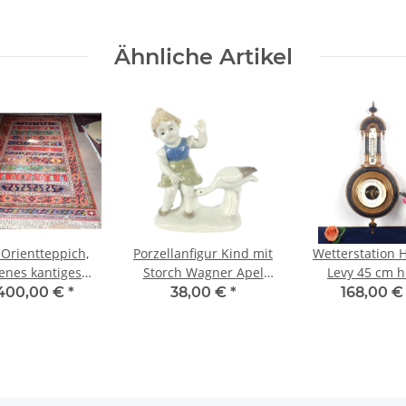
Ähnliche Artikel
 Orientteppich,
Porzellanfigur Kind mit
Wetterstation H
tenes kantiges
Storch Wagner Apel
Levy 45 cm 
 324 x 201 cm, ca
sehr guter Zustand 11
Historismus seh
.400,00 €
*
38,00 €
*
168,00 
000 Knoten/qm
cm hoch
Zustand gem