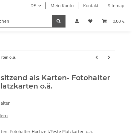
DE
Mein Konto
Kontakt
Sitemap
ge
Maschinenbau
Papier–Karton–Folien
0,00 €
rten o.ä.
sitzend als Karten- Fotohalter
latzkarten o.ä.
alter
dern
ten- Fotohalter Hochzeit/Feste Platzkarten o.ä.