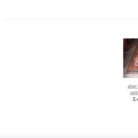
alter
sel
Design
3
260.