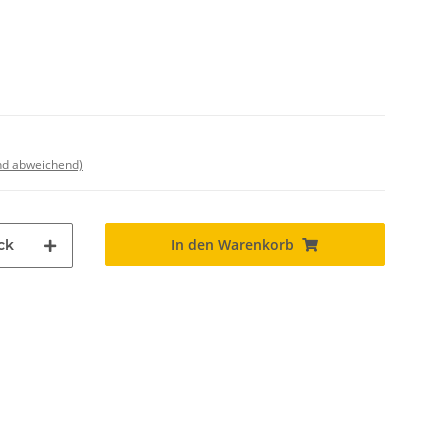
nd abweichend)
In den Warenkorb
ck