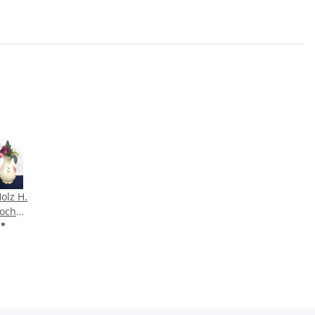
olz H.
hoch
r guter
€
*
arkt