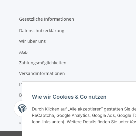
Gesetzliche Informationen
Datenschutzerklärung
Wir über uns
AGB
Zahlungsmöglichkeiten
Versandinformationen
Impressum
Batteriegesetzhinweise
Wie wir Cookies & Co nutzen
Widerrufsrecht
Durch Klicken auf „Alle akzeptieren“ gestatten Sie 
ReCaptcha, Google Analytics, Google Ads, Google Ta
Icon links unten). Weitere Details finden Sie unter
Kon
* Alle Preise inkl. gesetzlicher USt., zzgl.
Versand