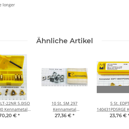
e longer
Ähnliche Artikel
. LT-22NR 5.0ISO
10 St. SM 297
5 St. EDP
30 Kennametal
Kennametal
140431PDSRGE 
windepl. NOS
Wendeplatte Inserts
Kennamet
70,20 €
*
27,36 €
*
23,76 €
platte Inserts
NOS neu unbenutzt .
Wendeplatte I
P137
WP86
NOS . /40