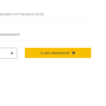
tandard Int'l Versand leicht)
nd abweichend)
In den Warenkorb