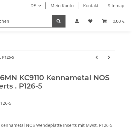
DE
Mein Konto
Kontakt
Sitemap
ge
Maschinenbau
Papier–Karton–Folien
0,00 €
. P126-5
616MN KC9110 Kennametal NOS
rts . P126-5
P126-5
Kennametal NOS Wendeplatte Inserts mit Mwst. P126-5