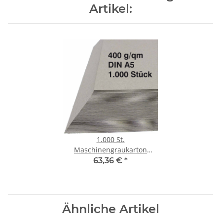
Artikel:
1.000 St.
Maschinengraukarton
Unterlegkarton 400 g/qm
63,36 €
*
Graukarton DINA5 0,6 mm
Ähnliche Artikel