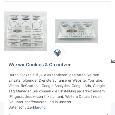
300 Aufkleber
90 Aufkleber
Sachkundigenprüfung
Sachkundigenprüfung
Mas
Wie wir Cookies & Co nutzen
Grundrahmen 70 x 45
Grundrahmen 70 x 45
Grau
154,56 €
*
47,88 €
*
mm, 100 Bogen á 3 Stück
mm, 30 Bogen á 3 Stück
51,52 € pro 100
53,20 € pro 100
Durch Klicken auf „Alle akzeptieren“ gestatten Sie den
Einsatz folgender Dienste auf unserer Website: YouTube,
Vimeo, ReCaptcha, Google Analytics, Google Ads, Google
Tag Manager. Sie können die Einstellung jederzeit ändern
(Fingerabdruck-Icon links unten). Weitere Details finden
Sie unter
Konfigurieren
und in unserer
Datenschutzerklärung
.