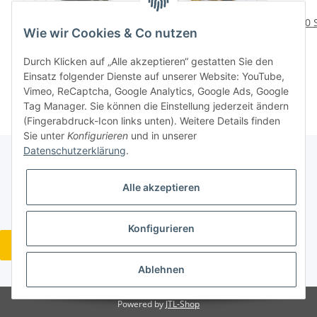
10 St. 335.19-12045 HX
8 St. DPHX 093604 87650
10 
Wie wir Cookies & Co nutzen
Seco Inserts
Seco Insert Wendeplatte
Wendeplatten NOS
NOS neu unbenutzt
Wen
29,76 €
*
24,96 €
*
Durch Klicken auf „Alle akzeptieren“ gestatten Sie den
Inserts . P203
WP191-8
Einsatz folgender Dienste auf unserer Website: YouTube,
Vimeo, ReCaptcha, Google Analytics, Google Ads, Google
Tag Manager. Sie können die Einstellung jederzeit ändern
(Fingerabdruck-Icon links unten). Weitere Details finden
Sie unter
Konfigurieren
und in unserer
Datenschutzerklärung
.
Gesetzliche Informationen
Alle akzeptieren
Konfigurieren
Widerrufsbutton
* Alle Preise inkl. gesetzlicher USt., zzgl.
Versand
Ablehnen
Powered by
JTL-Shop