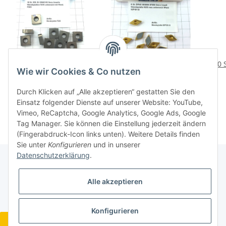
10 St. 335.19-12045 HX
8 St. DPHX 093604 87650
10 
Wie wir Cookies & Co nutzen
Seco Inserts
Seco Insert Wendeplatte
Wendeplatten NOS
NOS neu unbenutzt
Wen
29,76 €
*
24,96 €
*
Durch Klicken auf „Alle akzeptieren“ gestatten Sie den
Inserts . P203
WP191-8
Einsatz folgender Dienste auf unserer Website: YouTube,
Vimeo, ReCaptcha, Google Analytics, Google Ads, Google
Tag Manager. Sie können die Einstellung jederzeit ändern
(Fingerabdruck-Icon links unten). Weitere Details finden
Sie unter
Konfigurieren
und in unserer
Datenschutzerklärung
.
Gesetzliche Informationen
Alle akzeptieren
Konfigurieren
Widerrufsbutton