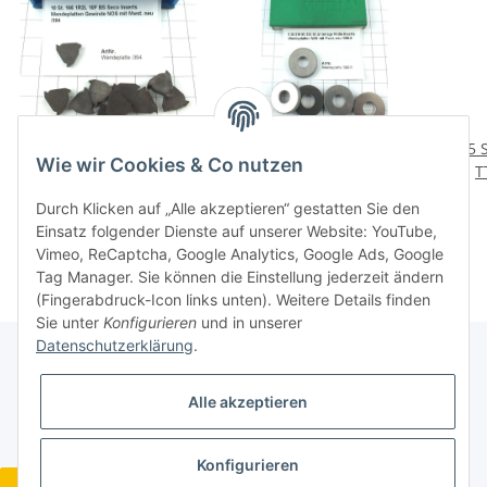
10 St. 166 1R2L 10F BS
5 St 214 80 352 86
5 
Wie wir Cookies & Co nutzen
Seco Inserts
Unterlage Widia Inserts
T
Wendeplatten Gewinde
Wendeplatten NOS . neu
Wend
18,96 €
*
20,16 €
*
Durch Klicken auf „Alle akzeptieren“ gestatten Sie den
NOS . neu /394
/390-5
Einsatz folgender Dienste auf unserer Website: YouTube,
Vimeo, ReCaptcha, Google Analytics, Google Ads, Google
Tag Manager. Sie können die Einstellung jederzeit ändern
(Fingerabdruck-Icon links unten). Weitere Details finden
Sie unter
Konfigurieren
und in unserer
Datenschutzerklärung
.
Gesetzliche Informationen
Alle akzeptieren
Konfigurieren