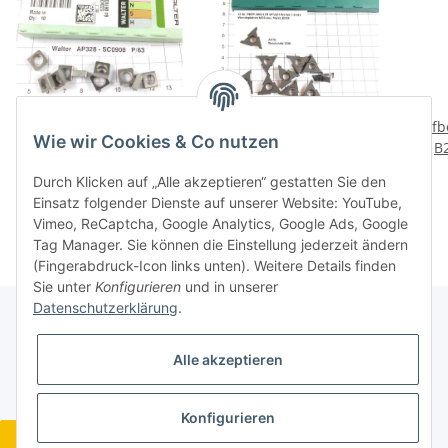
10 St. AP328-SC0908
10 St. P8TP-100111R
Aufb
Wie wir Cookies & Co nutzen
Unterlage Walter NOS
WTA21 Walter Inserts
B
Wendeplatte Inserts .
Wendeplatten NOS neu .
Car
27,36 €
*
39,36 €
*
Durch Klicken auf „Alle akzeptieren“ gestatten Sie den
P/63
B066
We
Einsatz folgender Dienste auf unserer Website: YouTube,
Vimeo, ReCaptcha, Google Analytics, Google Ads, Google
Tag Manager. Sie können die Einstellung jederzeit ändern
(Fingerabdruck-Icon links unten). Weitere Details finden
Sie unter
Konfigurieren
und in unserer
Datenschutzerklärung
.
Gesetzliche Informationen
Alle akzeptieren
Konfigurieren
Widerrufsbutton