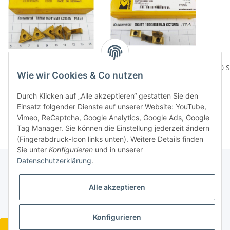
6 St. TNMM 160412MR
4 St. GOMT 130308ERLD
10 
Wie wir Cookies & Co nutzen
KC9025 Kennametal
KC720M Kennametal
NOS Wendeplatte
Wendeplatte Inserts
We
23,76 €
*
17,76 €
*
Durch Klicken auf „Alle akzeptieren“ gestatten Sie den
Inserts P161-6
NOS . /171-4
Einsatz folgender Dienste auf unserer Website: YouTube,
Vimeo, ReCaptcha, Google Analytics, Google Ads, Google
Tag Manager. Sie können die Einstellung jederzeit ändern
(Fingerabdruck-Icon links unten). Weitere Details finden
Sie unter
Konfigurieren
und in unserer
Datenschutzerklärung
.
Gesetzliche Informationen
Alle akzeptieren
Konfigurieren
Widerrufsbutton