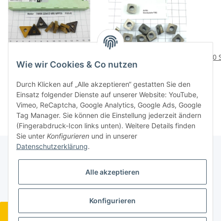
8 St. TNMM 220412-NR6
10 St. P2803.1 RE WKM
10 
Wie wir Cookies & Co nutzen
WPP20 Walter NOS
Walter Inserts
Wendeplatte Inserts .
Wendeplatten NOS neu
We
35,76 €
*
23,76 €
*
Durch Klicken auf „Alle akzeptieren“ gestatten Sie den
P101-8
unbenutzt P382
Einsatz folgender Dienste auf unserer Website: YouTube,
Vimeo, ReCaptcha, Google Analytics, Google Ads, Google
Tag Manager. Sie können die Einstellung jederzeit ändern
(Fingerabdruck-Icon links unten). Weitere Details finden
Sie unter
Konfigurieren
und in unserer
Datenschutzerklärung
.
Gesetzliche Informationen
Alle akzeptieren
Konfigurieren
Widerrufsbutton