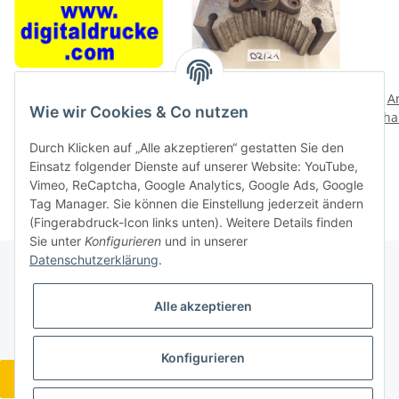
Domainname
Schnellwechsel
A
Wie wir Cookies & Co nutzen
digitaldrucke.com zu
Stahlhalter Multifix D2
Scha
verkaufen
gebraucht D2D50220
/ M
1.536,00 €
*
88,80 €
*
Durch Klicken auf „Alle akzeptieren“ gestatten Sie den
guter Zustand D2/21
Einsatz folgender Dienste auf unserer Website: YouTube,
Vimeo, ReCaptcha, Google Analytics, Google Ads, Google
Tag Manager. Sie können die Einstellung jederzeit ändern
(Fingerabdruck-Icon links unten). Weitere Details finden
Sie unter
Konfigurieren
und in unserer
Datenschutzerklärung
.
Gesetzliche Informationen
Alle akzeptieren
Konfigurieren
Widerrufsbutton