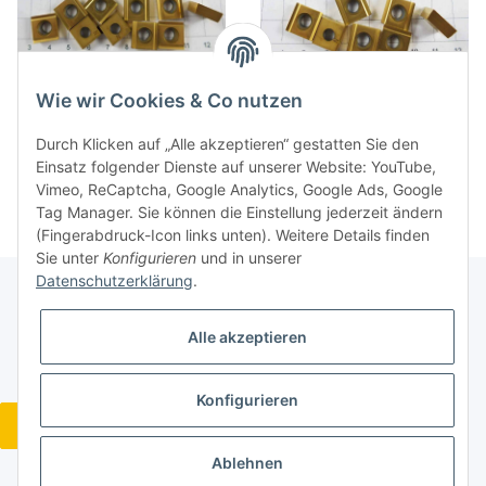
10 St. SCHX 120404 FRZ
7 St. SCHX 120404 FRZ
Wie wir Cookies & Co nutzen
Nacke Wendeplatte Inserts
Nacke Wendeplatte Inserts
neu NOS . /74
neu NOS . /74-7
32,16 €
*
24,96 €
*
Durch Klicken auf „Alle akzeptieren“ gestatten Sie den
Einsatz folgender Dienste auf unserer Website: YouTube,
Vimeo, ReCaptcha, Google Analytics, Google Ads, Google
Tag Manager. Sie können die Einstellung jederzeit ändern
(Fingerabdruck-Icon links unten). Weitere Details finden
Sie unter
Konfigurieren
und in unserer
Datenschutzerklärung
.
Gesetzliche Informationen
Alle akzeptieren
Konfigurieren
Widerrufsbutton
* Alle Preise inkl. gesetzlicher USt., zzgl.
Versand
Ablehnen