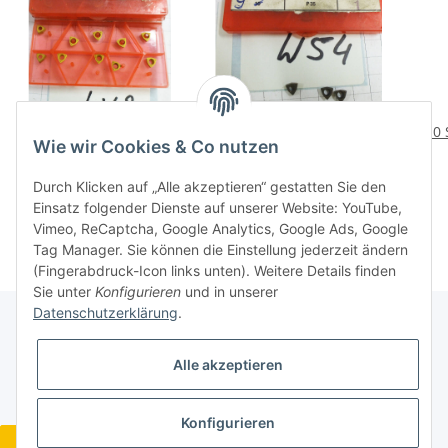
10 St. Bore Beck BB06
9 Stück Bore Beck BB06
10 
Wie wir Cookies & Co nutzen
P35 TIC/TIN WBB1
P35 WBB 1
Wendeplatten
Wendeplatten f.
24,96 €
*
23,76 €
*
Durch Klicken auf „Alle akzeptieren“ gestatten Sie den
Vollbohrer NOS Inserts
Vollbohrer NOS
Vol
Einsatz folgender Dienste auf unserer Website: YouTube,
W48
Rechnung W54
Vimeo, ReCaptcha, Google Analytics, Google Ads, Google
Tag Manager. Sie können die Einstellung jederzeit ändern
(Fingerabdruck-Icon links unten). Weitere Details finden
Sie unter
Konfigurieren
und in unserer
Datenschutzerklärung
.
Gesetzliche Informationen
Alle akzeptieren
Konfigurieren
Widerrufsbutton