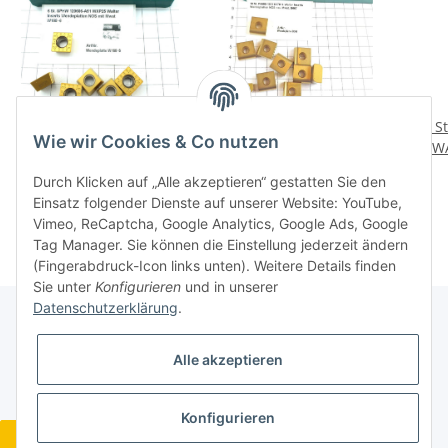
6 St. SPHW 120606-A51
10 St. P4400-100113
10 S
Wie wir Cookies & Co nutzen
WXP25 Walter Inserts
7014 Walter Inserts
WA
Wendeplatten NOS
Wendeplatten NOS neu .
Wen
23,76 €
*
51,36 €
*
Durch Klicken auf „Alle akzeptieren“ gestatten Sie den
W168-6
B067
Einsatz folgender Dienste auf unserer Website: YouTube,
Vimeo, ReCaptcha, Google Analytics, Google Ads, Google
Tag Manager. Sie können die Einstellung jederzeit ändern
(Fingerabdruck-Icon links unten). Weitere Details finden
Sie unter
Konfigurieren
und in unserer
Datenschutzerklärung
.
Gesetzliche Informationen
Alle akzeptieren
Konfigurieren
Widerrufsbutton