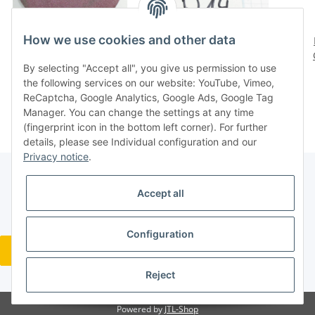
How we use cookies and other data
1 St. Schleifscheibe 300
Gewinde-Grenzlehrdorn
x 19 x 76 mm, EKr 36R I
1/4" HK240 32750015
By selecting "Accept all", you give us permission to use
6VYd Atlantic siehe Bild
siehe Bild unbenutzt wie
28,80 €
*
30,96 €
*
the following services on our website: YouTube, Vimeo,
76/7
neu D14
1
ReCaptcha, Google Analytics, Google Ads, Google Tag
N/
Manager. You can change the settings at any time
(fingerprint icon in the bottom left corner). For further
details, please see Individual configuration and our
Privacy notice
.
Accept all
Legal
Configuration
Revocation button
* All prices incl. VAT, plus
shipping fees
Reject
Powered by
JTL-Shop