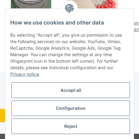
How we use cookies and other data
1 St. Schleifscheibe 250
3 Stück Wera 635
an
x 25 x 51 mm Naxos
Schraubendreher flach
Märk
By selecting "Accept all", you give us permission to use
217277/1 P siehe Bild
400 mm extra lang 1,0 x
Tö
29,80 €
*
15,29 €
*
the following services on our website: YouTube, Vimeo,
N12
5.0 / 400
ReCaptcha, Google Analytics, Google Ads, Google Tag
Manager. You can change the settings at any time
(fingerprint icon in the bottom left corner). For further
details, please see Individual configuration and our
Privacy notice
.
Accept all
Legal
Configuration
Revocation button
* All prices incl. VAT, plus
shipping fees
Reject