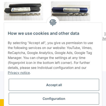
How we use cookies and other data
Orion HSS-E 7,6 mm
Orion HSS-E 7,4 mm
1
HSS-Co DIN 338, zyl.
HSS-Co DIN 338, zyl.
Sch
By selecting "Accept all", you give us permission to use
Länge 116 mm
Länge 107 mm
80 
2,40 €
*
2,28 €
*
the following services on our website: YouTube, Vimeo,
Markenbohrer,
Markenbohrer,
M
ReCaptcha, Google Analytics, Google Ads, Google Tag
Rechnung
Rechnung
Manager. You can change the settings at any time
(fingerprint icon in the bottom left corner). For further
details, please see Individual configuration and our
Privacy notice
.
Accept all
Legal
Configuration
Revocation button