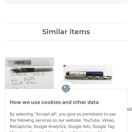
Similar items
How we use cookies and other data
Flachsenker M4 HSS-E 8
Orion HSS-E 9,8 mm
x 3,3 Schaft 5 mm NOS
HSS-Co DIN 338, zyl.
Zap
By selecting "Accept all", you give us permission to use
neu Div/14
Länge 134 mm
mit 
20,16 €
*
2,70 €
*
the following services on our website: YouTube, Vimeo,
Markenbohrer,
HS
ReCaptcha, Google Analytics, Google Ads, Google Tag
Rechnung