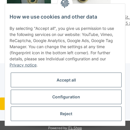
How we use cookies and other data
Schleifscheiben 250/225
Kaffee/Tee Set Kanne,
1 St
x 20/10x51 Konvolut 4 St.
Sahne- und Milchdose
225 
By selecting "Accept all", you give us permission to use
Bild anschauen K6
älterer guter Zustand
K10 
42,80 €
*
34,80 €
*
the following services on our website: YouTube, Vimeo,
Messing antik
ReCaptcha, Google Analytics, Google Ads, Google Tag
Manager. You can change the settings at any time
(fingerprint icon in the bottom left corner). For further
details, please see Individual configuration and our
Privacy notice
.
Accept all
Legal
Configuration
Revocation button
* All prices incl. VAT, plus
shipping fees
Reject
Powered by
JTL-Shop