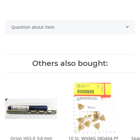
Question about item
Others also bought:
Orion HSS-E 9,8 mm
10 St. WNMG 080404-PF
Spa