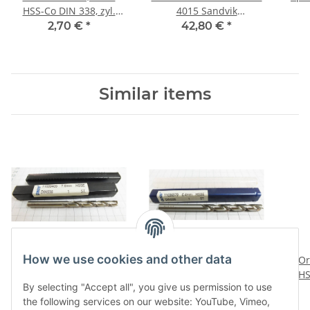
HSS-Co DIN 338, zyl.
4015 Sandvik
Länge 134 mm
Wendeplatten Inserts
unbe
2,70 €
*
42,80 €
*
Markenbohrer,
NOS neu unbenutzt
Rechnung
B605
Similar items
How we use cookies and other data
Orion HSS-E 7,6 mm
Orion HSS-E 6,4 mm
Or
HSS-Co DIN 338, zyl.
HSS-Co DIN 338, zyl.
HS
By selecting "Accept all", you give us permission to use
Länge 116 mm
Länge 100 mm
2,40 €
*
2,24 €
*
the following services on our website: YouTube, Vimeo,
Markenbohrer,
Markenbohrer,