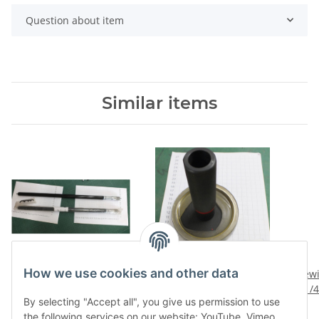
Question about item
Similar items
How we use cookies and other data
Innenmikrometer Innen-
Lehrdorn 122,5 mm
Gewi
Feinmessschraube 575 -
+0,25 mm HK240 +250
1/
By selecting "Accept all", you give us permission to use
600 mm NOS Hahn +
siehe Bild unbenutzt
sieh
47,76 €
*
47,40 €
*
the following services on our website: YouTube, Vimeo,
Kolb , Mwst.
noch im Wachs D2