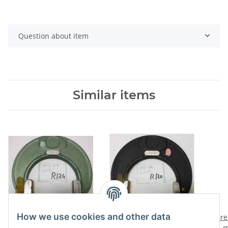
Question about item
Similar items
How we use cookies and other data
Grenzrachenlehre 103
Grenzrachenlehre 112
Gre
mm gebraucht 103 h7
mm gebraucht 112 h6
m