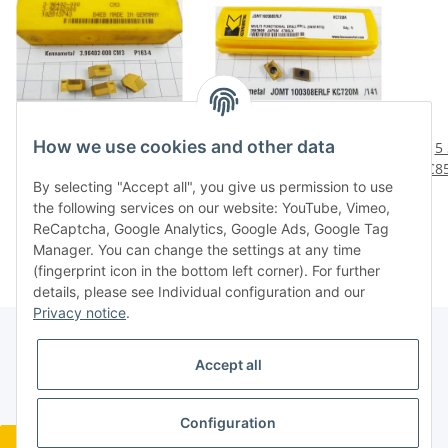
How we use cookies and other data
4 Stück 3.96402-000 CM3
2 Stück JOMT
5
Kennametal NOS neu
100308ERLF KC720M
KC8
By selecting "Accept all", you give us permission to use
OVP mit Mwst P163-4
Kennametal neu NOS
Wend
28,56 €
*
8,16 €
*
the following services on our website: YouTube, Vimeo,
mit Mwst. /141
ReCaptcha, Google Analytics, Google Ads, Google Tag
Manager. You can change the settings at any time
(fingerprint icon in the bottom left corner). For further
details, please see Individual configuration and our
Privacy notice
.
Accept all
Legal
Configuration
Revocation button