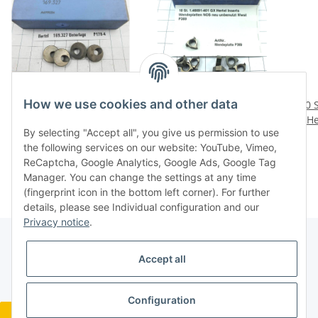
How we use cookies and other data
4 Stück 169.327
10 St. 1.46691-401 GX
10 
Unterlage Hertel NOS
Hertel Inserts
He
By selecting "Accept all", you give us permission to use
neu OVP mit Mwst P178-
Wendeplatten NOS neu
16,56 €
*
23,76 €
*
the following services on our website: YouTube, Vimeo,
4
unbenutzt Mwst P389
unbe
ReCaptcha, Google Analytics, Google Ads, Google Tag
Manager. You can change the settings at any time
(fingerprint icon in the bottom left corner). For further
details, please see Individual configuration and our
Privacy notice
.
Accept all
Legal
Configuration
Revocation button