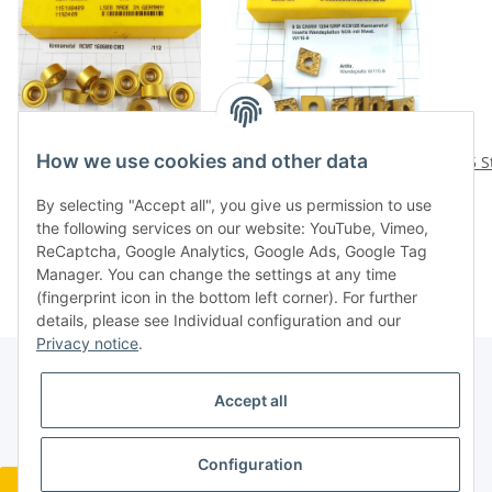
How we use cookies and other data
10 St. RCMT 1606M0
9 St CNMM 120412RP
5 
CM3 Kennametal
KC9125 Kennametal
By selecting "Accept all", you give us permission to use
Wendeplatte Inserts neu
Inserts Wendeplatten
51,36 €
*
32,16 €
*
the following services on our website: YouTube, Vimeo,
NOS mit Mwst. /112
NOS mit Mwst. W115-9
We
ReCaptcha, Google Analytics, Google Ads, Google Tag
Manager. You can change the settings at any time
(fingerprint icon in the bottom left corner). For further
details, please see Individual configuration and our
Privacy notice
.
Accept all
Legal
Configuration
Revocation button