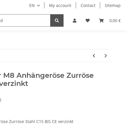
EN
My account
Contact
Sitemap
engineering
paper carton film
0,00 €
er M8 Anhängeröse Zurröse
verzinkt
2
öse Zurröse Stahl C15 BIS CE verzinkt