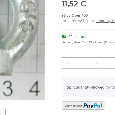
11,52 €
96,00 € per 100
incl. 19% VAT , plus
shipping c
22 In stock
Delivery time:
2 - 3 Workdays
(DE - in
x
Split quantity allowed for thi