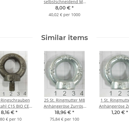
selbstschneidend M4
Gewinde Schrauben
8,00 €
*
Lagerauflösung S021-
40,02 € per 1000
200
Similar items
. Ringschrauben
25 St. Ringmutter M8
1 St. Ringmutt
Anhängeröse Zurröse
Anhängeröse Z
schwarz Zurröse
Stahl C15 BIS CE
Stahl C15 BI
8,16 €
*
18,96 €
*
1,20 €
*
verzinkt
verzinkt
,80 € per 10
75,84 € per 100