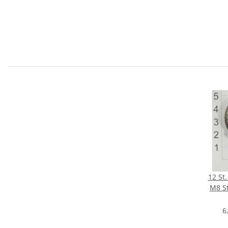
12 St
M8 Stahl C15 BIO CE
natur
6