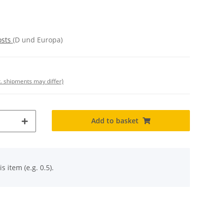
osts
(D und Europa)
t. shipments may differ)
Add to basket
s item (e.g. 0.5).