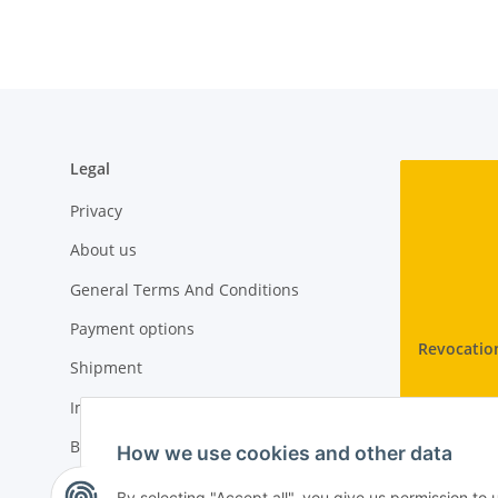
Legal
Privacy
About us
General Terms And Conditions
Payment options
Revocatio
Shipment
Imprint
Battery Law Notices
How we use cookies and other data
Cancellation Instructions
By selecting "Accept all", you give us permission to