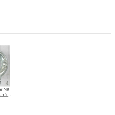
er M8
urröse
S CE