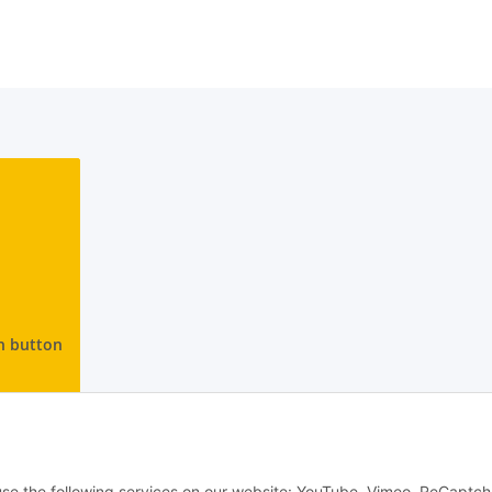
n button
 use the following services on our website: YouTube, Vimeo, ReCaptch