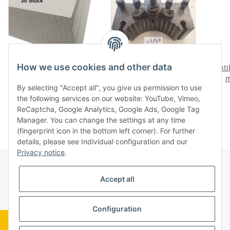
How we use cookies and other data
20 St.
Schnellwechsel
anti
Maschinengraukarton
Stahlhalter für Multifix
m
By selecting "Accept all", you give us permission to use
Graupappe 700 g/qm ca
D2 gebraucht 50/220
Gefl
28,56 €
*
88,80 €
*
the following services on our website: YouTube, Vimeo,
1,0 mm stark Graukarton
guter Zustand D2/29
ReCaptcha, Google Analytics, Google Ads, Google Tag
DIN A2
Manager. You can change the settings at any time
(fingerprint icon in the bottom left corner). For further
details, please see Individual configuration and our
Privacy notice
.
Accept all
Legal
Configuration
Revocation button