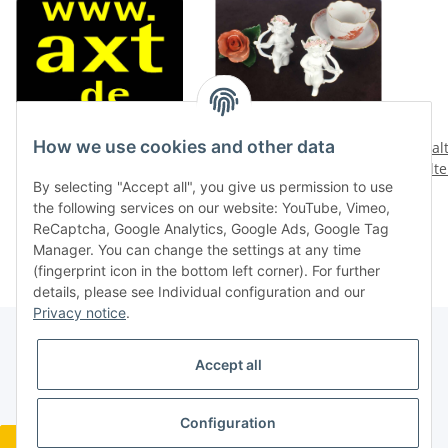
How we use cookies and other data
Domain name axt.de aus
2 St. Engel mit Pfeil und
al
den Anfängen des www
Bogen süßem
selt
By selecting "Accept all", you give us permission to use
zu verkaufen
Glitzerkranz kniend, 8
324 
5.976,00 €
*
3,20 €
*
the following services on our website: YouTube, Vimeo,
cm hoch, Kunststein
ReCaptcha, Google Analytics, Google Ads, Google Tag
Manager. You can change the settings at any time
(fingerprint icon in the bottom left corner). For further
details, please see Individual configuration and our
Privacy notice
.
Accept all
Legal
Configuration
Revocation button