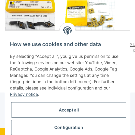
How we use cookies and other data
5 St. DMNG 332FF KCP10
8 St CNMP 120412K
9 St
Kennametal
KC810 Kennametal
By selecting "Accept all", you give us permission to use
Wendeplatte Inserts
Inserts Wendeplatte
Wend
23,76 €
*
27,36 €
*
the following services on our website: YouTube, Vimeo,
NOS mit Mwst. /165
NOS neu unbenutzt
ReCaptcha, Google Analytics, Google Ads, Google Tag
WP297-8
Manager. You can change the settings at any time
(fingerprint icon in the bottom left corner). For further
details, please see Individual configuration and our
Privacy notice
.
Accept all
Legal
Configuration
Revocation button