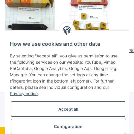
How we use cookies and other data
Cartridge L 142.9 16-11
10 St. SNMM 120412 425
Sandvik Coromant NOS
Sandvik Wendeplatten
R29
By selecting "Accept all", you give us permission to use
unbenutzt Lagerspuren
NOS neu unbenutzt mit
30
26,80 €
*
29,76 €
*
the following services on our website: YouTube, Vimeo,
DS37
Mwst P222
Wen
ReCaptcha, Google Analytics, Google Ads, Google Tag
Manager. You can change the settings at any time
(fingerprint icon in the bottom left corner). For further
details, please see Individual configuration and our
Privacy notice
.
Accept all
Legal
Configuration
Revocation button