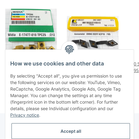
How we use cookies and other data
10 St. E-17477-010
5 St. DMNG 332FF KCP10
10 
TPC25 Widia
Kennametal
895
By selecting "Accept all", you give us permission to use
Wendeplatte Inserts
Wendeplatte Inserts
n
29,80 €
*
23,76 €
*
the following services on our website: YouTube, Vimeo,
NOS neu unbenutzt /212
NOS mit Mwst. /165
ReCaptcha, Google Analytics, Google Ads, Google Tag
Manager. You can change the settings at any time
(fingerprint icon in the bottom left corner). For further
details, please see Individual configuration and our
Privacy notice
.
Accept all
Legal