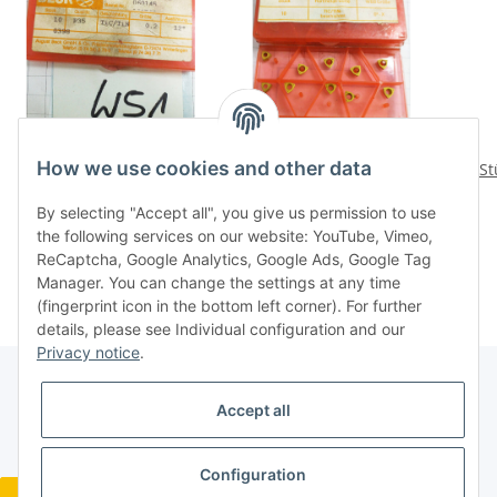
How we use cookies and other data
10 St. Bore Beck BB06
10 Stück Bore Beck BB06
9 St
P35 TIC/TIN WBBo.2 12°
P35 TIC/TIN WBB1
By selecting "Accept all", you give us permission to use
P35 Vollbohrer NOS
Wendepl. f. Vollbohrer
23,76 €
*
24,96 €
*
the following services on our website: YouTube, Vimeo,
Wendeplatte W51
NOS Rechnung W48
ReCaptcha, Google Analytics, Google Ads, Google Tag
Manager. You can change the settings at any time
(fingerprint icon in the bottom left corner). For further
details, please see Individual configuration and our
Privacy notice
.
Accept all
Legal
Configuration